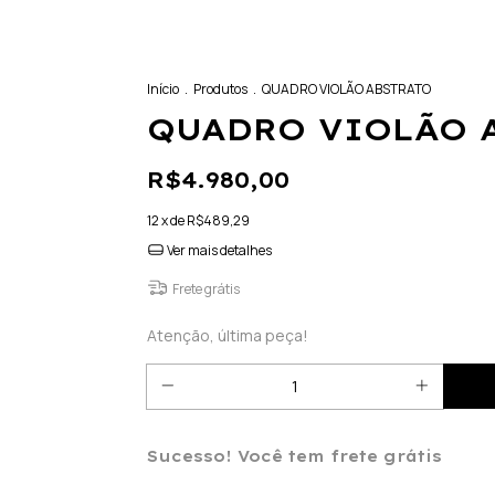
Início
.
Produtos
.
QUADRO VIOLÃO ABSTRATO
QUADRO VIOLÃO 
R$4.980,00
12
x de
R$489,29
Ver mais detalhes
Frete grátis
Atenção, última peça!
Sucesso! Você tem frete grátis