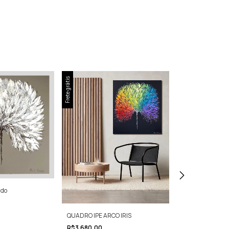
Frete grátis
Frete grátis
ado
QUADRO ESPER
R$3.280,00
12
x
de
R$322,26
QUADRO IPE ARCO IRIS
R$3.680,00