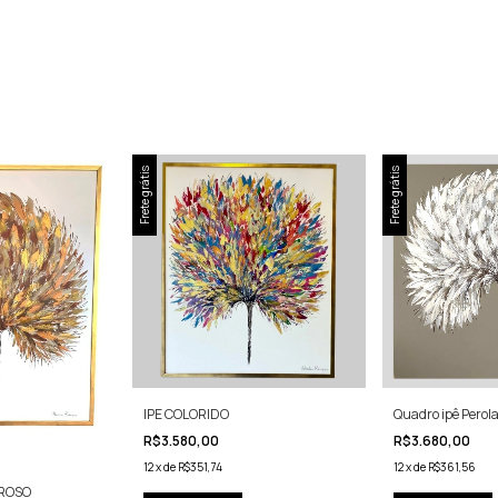
Frete grátis
Frete grátis
IPE COLORIDO
Quadro ipê Perol
R$3.580,00
R$3.680,00
12
x
de
R$351,74
12
x
de
R$361,56
RROSO