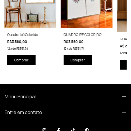
Quadro Ipê Colorido
QUADRO IPE COLORIDO
QUADR
R$3.580,00
R$3.580,00
R$2.9
12
x
de
R$351,74
12
x
de
R$351,74
12
x
de
R
Co
Menu Principal
Entre em contato