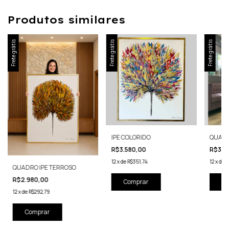
Produtos similares
Frete grátis
Frete grátis
Frete grátis
IPE COLORIDO
QUADR
R$3.580,00
R$3.2
12
x
de
R$351,74
12
x
de
R
QUADRO IPE TERROSO
R$2.980,00
12
x
de
R$292,79
Comprar