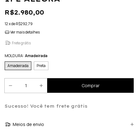
R$2.980,00
12
x de
R$292,79
Ver mais detalhes
Frete grátis
MOLDURA:
Amadeirada
Amadeirada
Preta
Sucesso! Você tem frete grátis
Meios de envio